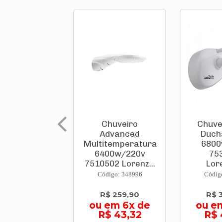
Chuveiro
Chuve
Advanced
Duch
Multitemperatura
6800
6400w/220v
75
7510502 Lorenz...
Lor
Código: 348996
Códig
R$ 259,90
R$ 
ou em 6x de
ou e
R$ 43,32
R$ 