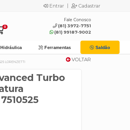
|
Entrar
Cadastrar
Fale Conosco
(81) 3972-7751
0
(81) 99187-9002
Hidráulica
Ferramentas
Saldão
VOLTAR
25 LORENZETTI
vanced Turbo
atura
7510525