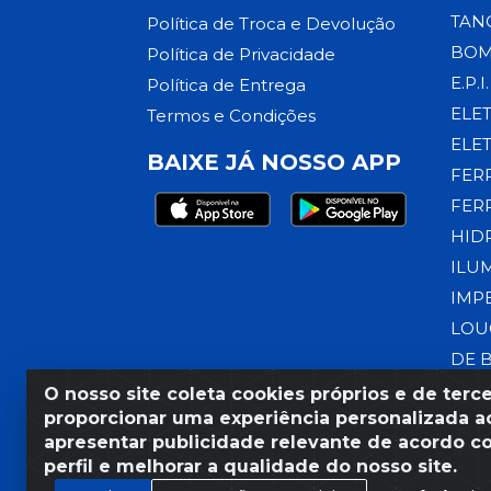
TAN
Política de Troca e Devolução
BOM
Política de Privacidade
E.P.I.
Política de Entrega
ELE
Termos e Condições
ELE
BAIXE JÁ NOSSO APP
FER
FER
HID
ILU
IMP
LOU
DE 
O nosso site coleta cookies próprios e de terce
proporcionar uma experiência personalizada ao
apresentar publicidade relevante de acordo c
Razão Social: Armazém Coral
perfil e melhorar a qualidade do nosso site.