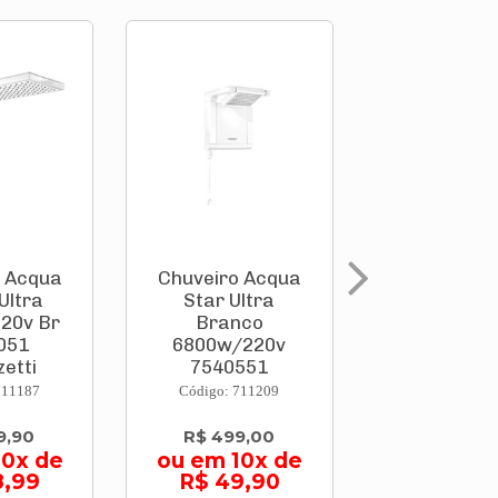
o Acqua
Chuveiro Acqua
Chuveiro Du
Ultra
Star Ultra
Eletrônica 
20v Br
Branco
Branc
051
6800w/220v
4000w/220
etti
7540551
Lorenzet...
711187
Código: 711209
Código: 756
9,90
R$ 499,00
R$ 542,
10x de
ou em 10x de
ou em 10
8,99
R$ 49,90
R$ 54,