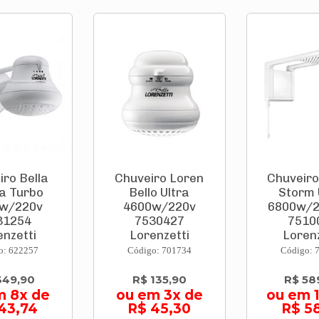
iro Bella
Chuveiro Loren
Chuveir
a Turbo
Bello Ultra
Storm 
w/220v
4600w/220v
6800w/2
31254
7530427
7510
enzetti
Lorenzetti
Lorenz
o: 622257
Código: 701734
Código: 
349,90
R$ 135,90
R$ 58
m 8x de
ou em 3x de
ou em 
43,74
R$ 45,30
R$ 5