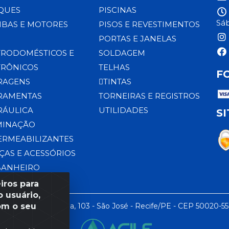
QUES
PISCINAS
Sáb
BAS E MOTORES
PISOS E REVESTIMENTOS
PORTAS E JANELAS
TRODOMÉSTICOS E
SOLDAGEM
TRÔNICOS
TELHAS
F
RAGENS
TINTAS
RAMENTAS
TORNEIRAS E REGISTROS
RÁULICA
UTILIDADES
S
MINAÇÃO
ERMEABILIZANTES
ÇAS E ACESSÓRIOS
BANHEIRO
iros para
 usuário,
om o seu
 LTDA - Rua da Praia, 103 - São José - Recife/PE - CEP 50020-5