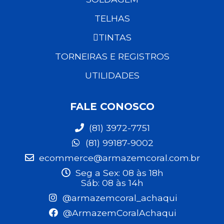
TELHAS
TINTAS
TORNEIRAS E REGISTROS
UTILIDADES
FALE CONOSCO
(81) 3972-7751
(81) 99187-9002
ecommerce@armazemcoral.com.br
Seg a Sex: 08 às 18h
Sáb: 08 às 14h
@armazemcoral_achaqui
@ArmazemCoralAchaqui