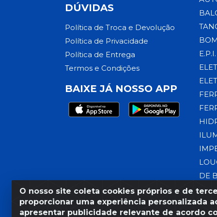
DÚVIDAS
BAL
TAN
Política de Troca e Devolução
BOM
Política de Privacidade
E.P.I.
Política de Entrega
ELE
Termos e Condições
ELE
BAIXE JÁ NOSSO APP
FER
FER
HID
ILU
IMP
LOU
DE 
O nosso site coleta cookies próprios e de terce
proporcionar uma experiência personalizada ao
apresentar publicidade relevante de acordo c
Razão Social: Armazém Coral