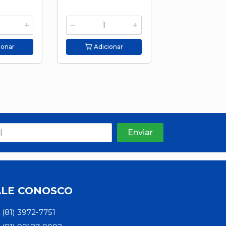
ionar
Adicionar
Adicion
ALE CONOSCO
(81) 3972-7751