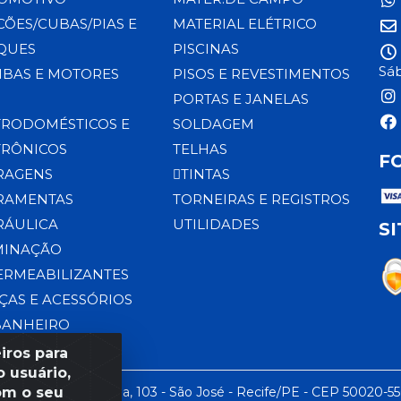
CÕES/CUBAS/PIAS E
MATERIAL ELÉTRICO
QUES
PISCINAS
Sáb
BAS E MOTORES
PISOS E REVESTIMENTOS
PORTAS E JANELAS
TRODOMÉSTICOS E
SOLDAGEM
TRÔNICOS
TELHAS
F
RAGENS
TINTAS
RAMENTAS
TORNEIRAS E REGISTROS
RÁULICA
UTILIDADES
S
MINAÇÃO
ERMEABILIZANTES
ÇAS E ACESSÓRIOS
BANHEIRO
iros para
 usuário,
om o seu
 LTDA - Rua da Praia, 103 - São José - Recife/PE - CEP 50020-5