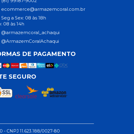
(81) 99187-9002
ecommerce@armazemcoral.com.br
Seg a Sex: 08 às 18h
: 08 às 14h
@armazemcoral_achaqui
@ArmazemCoralAchaqui
ORMAS DE PAGAMENTO
ITE SEGURO
50 - CNPJ 11.623.188/0027-80