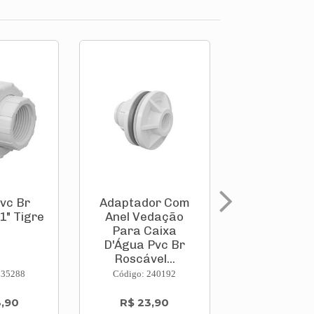
vc Br
Adaptador Com
Adaptador
1" Tigre
Anel Vedação
Anel Ved
Para Caixa
Para Ca
D'Água Pvc Br
D'Água Pv
Roscável...
Roscável
235288
Código: 240192
Código: 240
3,90
R$ 23,90
R$ 32,