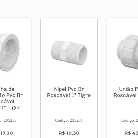
ha de
Nípel Pvc Br
União P
o Pvc Br
Roscável 1" Tigre
Roscável 
cável
x1" Tigre
o: 235253
Código: 235261
Código: 
 17,30
R$ 10,30
R$ 4