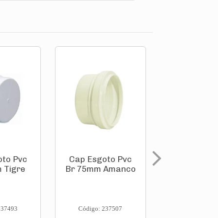
oto Pvc
Cap Esgoto Pvc
Cap Esgot
 Tigre
Br 75mm Amanco
Br 100mm 
237493
Código: 237507
Código: 237