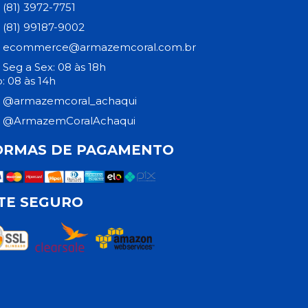
(81) 3972-7751
(81) 99187-9002
ecommerce@armazemcoral.com.br
Seg a Sex: 08 às 18h
: 08 às 14h
@armazemcoral_achaqui
@ArmazemCoralAchaqui
ORMAS DE PAGAMENTO
ITE SEGURO