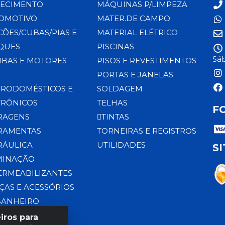
ECIMENTO
MÁQUINAS P/LIMPEZA
OMOTIVO
MATER.DE CAMPO
CÕES/CUBAS/PIAS E
MATERIAL ELÉTRICO
QUES
PISCINAS
Sáb
BAS E MOTORES
PISOS E REVESTIMENTOS
PORTAS E JANELAS
TRODOMÉSTICOS E
SOLDAGEM
TRÔNICOS
TELHAS
F
RAGENS
TINTAS
RAMENTAS
TORNEIRAS E REGISTROS
RÁULICA
UTILIDADES
S
MINAÇÃO
ERMEABILIZANTES
ÇAS E ACESSÓRIOS
BANHEIRO
iros para