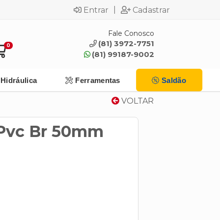
|
Entrar
Cadastrar
Fale Conosco
(81) 3972-7751
0
(81) 99187-9002
Hidráulica
Ferramentas
Saldão
VOLTAR
 Pvc Br 50mm