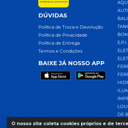
AQU
AUT
DÚVIDAS
BAL
TAN
Política de Troca e Devolução
BOM
Política de Privacidade
E.P.I.
Política de Entrega
ELE
Termos e Condições
ELE
BAIXE JÁ NOSSO APP
FER
FER
HID
ILU
IMP
LOU
DE 
O nosso site coleta cookies próprios e de terce