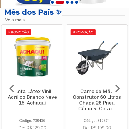
Mês dos Pais ✨
Veja mais
PROMOÇÃO
PROMOÇÃO
Carro de Mão
Aspirador de Pó
Construtor 60 Litros
Vertical Vcl 1 Stick
Chapa 26 Pneu
1000w 220v
Câmara Cinza...
11982210 Ka...
Código: 812374
Código: 835935
De: R$ 199,00
De: R$ 231,10