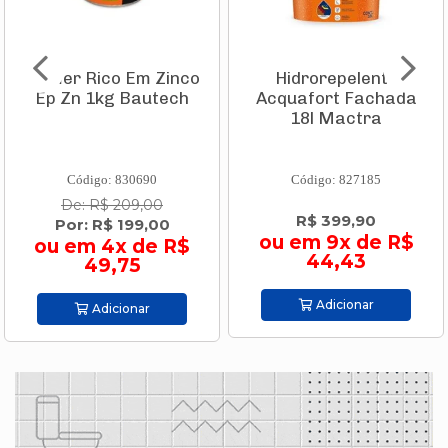
Hidrorepelente
Torneira Lavatório
Acquafort Fachada
Mesa Bica Alta Polo
18l Mactra
Black Noir
1198.Bl33....
Código: 827185
Código: 811017
R$ 399,90
R$ 1.092,90
ou em 9x de R$
ou em 10x de R$
44,43
109,29
Adicionar
Adicionar