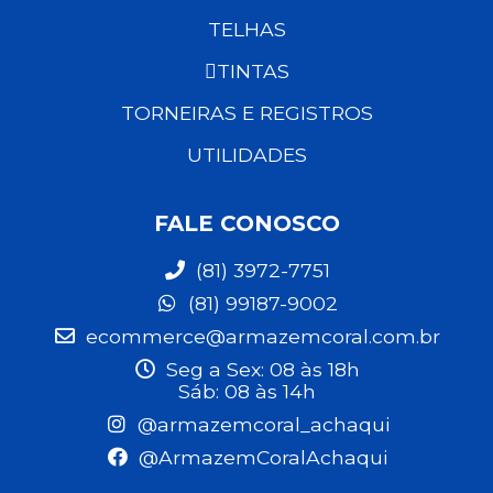
TELHAS
TINTAS
TORNEIRAS E REGISTROS
UTILIDADES
FALE CONOSCO
(81) 3972-7751
(81) 99187-9002
ecommerce@armazemcoral.com.br
Seg a Sex: 08 às 18h
Sáb: 08 às 14h
@armazemcoral_achaqui
@ArmazemCoralAchaqui