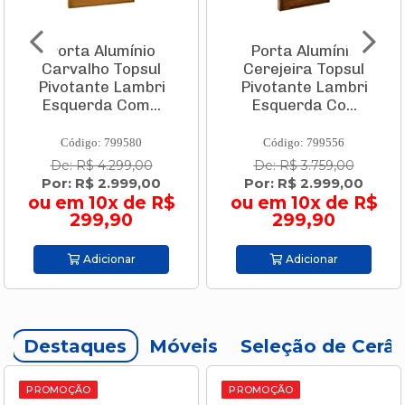
 Alumínio
Porta Alumínio
Caixa T
ho Topsul
Cerejeira Topsul
Trop
nte Lambri
Pivotante Lambri
Verm
da Com...
Esquerda Co...
Branco 
o: 799580
Código: 799556
Códig
$ 4.299,00
De: R$ 3.759,00
De: 
$ 2.999,00
Por: R$ 2.999,00
Por: 
10x de R$
ou em 10x de R$
ou em
99,90
299,90
5
dicionar
Adicionar
A
Destaques
Móveis
Seleção de Cerâ
PROMOÇÃO
PROMOÇÃO