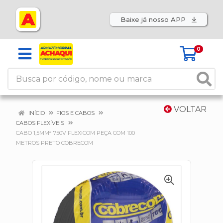
Baixe já nosso APP
0
VOLTAR
INÍCIO
FIOS E CABOS
CABOS FLEXÍVEIS
CABO 1,5MM² 750V FLEXICOM PEÇA COM 100
METROS PRETO COBRECOM