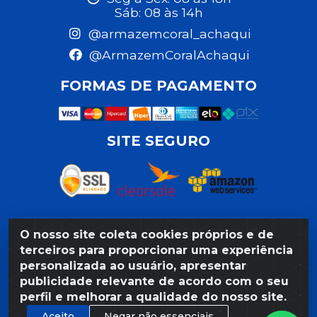
Sáb: 08 às 14h
@armazemcoral_achaqui
@ArmazemCoralAchaqui
FORMAS DE PAGAMENTO
SITE SEGURO
O nosso site coleta cookies próprios e de
Razão Social: Armazém Coral LTDA - Rua da Praia,
terceiros para proporcionar uma experiência
103 - São José - Recife/PE - CEP 50020-550 -
personalizada ao usuário, apresentar
CNPJ 11.623.188/0027-80
publicidade relevante de acordo com o seu
perfil e melhorar a qualidade do nosso site.
Aceito
Negar não essenciais