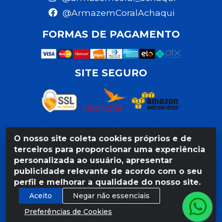
@ArmazemCoralAchaqui
FORMAS DE PAGAMENTO
SITE SEGURO
O nosso site coleta cookies próprios e de
Razão Social: Armazém Coral LTDA - Rua da Praia,
terceiros para proporcionar uma experiência
103 - São José - Recife/PE - CEP 50020-550 -
personalizada ao usuário, apresentar
CNPJ 11.623.188/0027-80
publicidade relevante de acordo com o seu
perfil e melhorar a qualidade do nosso site.
Aceito
Negar não essenciais
Preferências de Cookies