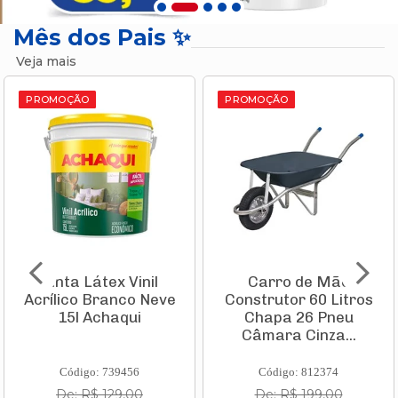
Mês dos Pais ✨
Veja mais
PROMOÇÃO
PROMOÇÃO
Tinta Látex Vinil
Carro de Mão
Acrílico Branco Neve
Construtor 60 Litros
15l Achaqui
Chapa 26 Pneu
Câmara Cinza...
Código: 739456
Código: 812374
De: R$ 129,00
De: R$ 199,00