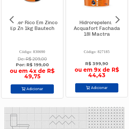
Primer Rico Em Zinco
Hidrorepelente
Ep Zn 1kg Bautech
Acquafort Fachada
18l Mactra
Código: 830690
Código: 827185
De: R$ 209,00
R$ 399,90
Por: R$ 199,00
ou em 9x de R$
ou em 4x de R$
44,43
49,75
Adicionar
Adicionar