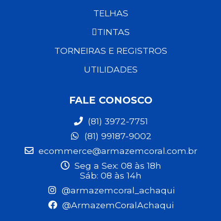
TELHAS
TINTAS
TORNEIRAS E REGISTROS
UTILIDADES
FALE CONOSCO
(81) 3972-7751
(81) 99187-9002
ecommerce@armazemcoral.com.br
Seg a Sex: 08 às 18h
Sáb: 08 às 14h
@armazemcoral_achaqui
@ArmazemCoralAchaqui