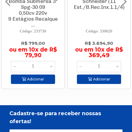
Bomba Submersa 3"
Schneider (11
Spg-30 09
Est./B.Rec.Inx.1.1/4)
0,50cv 220v
9 Estágios Recalque
...
Código: 233730
Código: 330620
R$ 799,00
R$ 3.694,90
ou em 10x de R$
ou em 10x de R$
79,90
369,49
Adicionar
Adicionar
Cadastre-se para receber nossas
ofertas!