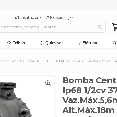
Institucional
Nossas Lojas
Telhas
Químicos
Elétrica
.MÁX.5,6M³/H ALT.MÁX.18M SUC.E REC.1" PRETA ( CABO DE LIGAÇÃO COM 4 MET
Bomba Centr
Ip68 1/2cv 
Vaz.Máx.5,6
Alt.Máx.18m 