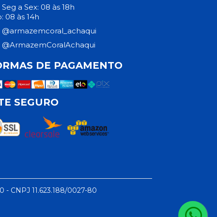
Seg a Sex: 08 às 18h
: 08 às 14h
@armazemcoral_achaqui
@ArmazemCoralAchaqui
ORMAS DE PAGAMENTO
ITE SEGURO
50 - CNPJ 11.623.188/0027-80