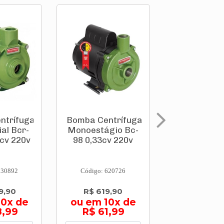
ntrífuga
Bomba Centrífuga
Bomba Cent
al Bcr-
Monoestágio Bc-
Monoestági
cv 220v
98 0,33cv 220v
98 0,50cv 
330892
Código: 620726
Código: 621
9,90
R$ 619,90
R$ 705,
10x de
ou em 10x de
ou em 10
8,99
R$ 61,99
R$ 70,