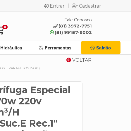
|
Entrar
Cadastrar
Fale Conosco
(81) 3972-7751
0
(81) 99187-9002
Hidráulica
Ferramentas
Saldão
VOLTAR
ROS E PARAFUSOS INOX )
ífuga Especial
370w 220v
m³/H
Suc.E Rec.1"