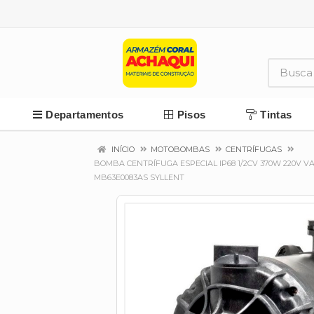
Departamentos
Pisos
Tintas
INÍCIO
MOTOBOMBAS
CENTRÍFUGAS
BOMBA CENTRÍFUGA ESPECIAL IP68 1/2CV 370W 220V VAZ
MB63E0083AS SYLLENT