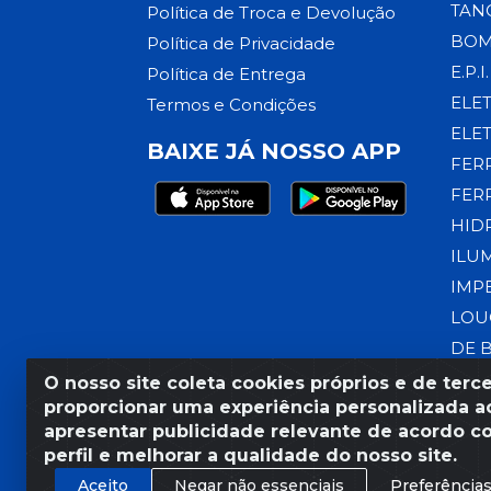
TAN
Política de Troca e Devolução
BOM
Política de Privacidade
E.P.I.
Política de Entrega
ELE
Termos e Condições
ELE
BAIXE JÁ NOSSO APP
FER
FER
HID
ILU
IMP
LOU
DE 
O nosso site coleta cookies próprios e de terce
proporcionar uma experiência personalizada ao
apresentar publicidade relevante de acordo c
Razão Social: Armazém Coral
perfil e melhorar a qualidade do nosso site.
Aceito
Negar não essenciais
Preferência