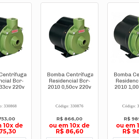
Centrífuga
Bomba Centrífuga
Bomba Ce
ncial Bcr-
Residencial Bcr-
Residenci
,33cv 220v
2010 0,50cv 220v
2010 1,00
o: 330868
Código: 330876
Código: 
753,00
R$ 866,00
R$ 98
 10x de
ou em 10x de
ou em 
75,30
R$ 86,60
R$ 9