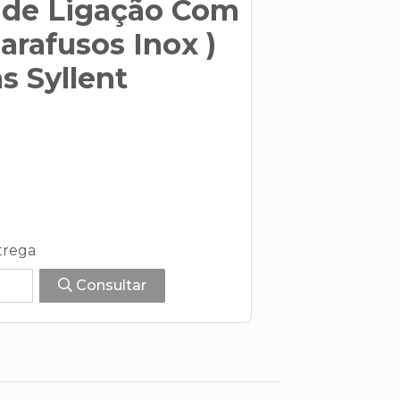
o de Ligação Com
arafusos Inox )
 Syllent
trega
Consultar