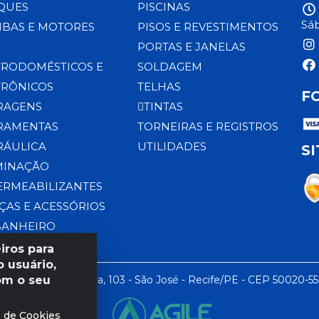
QUES
PISCINAS
Sáb
BAS E MOTORES
PISOS E REVESTIMENTOS
PORTAS E JANELAS
TRODOMÉSTICOS E
SOLDAGEM
TRÔNICOS
TELHAS
F
RAGENS
TINTAS
RAMENTAS
TORNEIRAS E REGISTROS
RÁULICA
UTILIDADES
S
MINAÇÃO
ERMEABILIZANTES
ÇAS E ACESSÓRIOS
BANHEIRO
iros para
 usuário,
om o seu
 LTDA - Rua da Praia, 103 - São José - Recife/PE - CEP 50020-5
s de Cookies