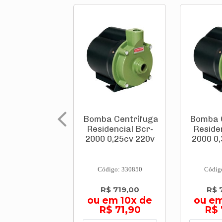
Bomba Centrífuga
Bomba 
Residencial Bcr-
Reside
2000 0,25cv 220v
2000 0
Código: 330850
Códig
R$ 719,00
R$ 
ou em 10x de
ou em
R$ 71,90
R$ 