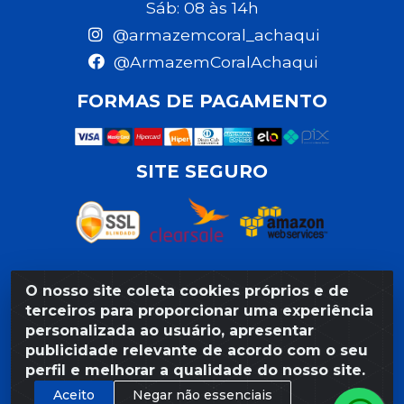
Sáb: 08 às 14h
@armazemcoral_achaqui
@ArmazemCoralAchaqui
FORMAS DE PAGAMENTO
SITE SEGURO
O nosso site coleta cookies próprios e de
Razão Social: Armazém Coral LTDA - Rua da Praia,
terceiros para proporcionar uma experiência
103 - São José - Recife/PE - CEP 50020-550 -
personalizada ao usuário, apresentar
CNPJ 11.623.188/0027-80
publicidade relevante de acordo com o seu
perfil e melhorar a qualidade do nosso site.
Aceito
Negar não essenciais