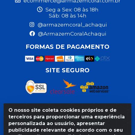
ecommerce@armazemcoral.com.br
Seg a Sex: 08 às 18h
Sáb: 08 às 14h
@armazemcoral_achaqui
@ArmazemCoralAchaqui
FORMAS DE PAGAMENTO
SITE SEGURO
O nosso site coleta cookies próprios e de
Razão Social: Armazém Coral LTDA - Rua da Praia,
terceiros para proporcionar uma experiência
103 - São José - Recife/PE - CEP 50020-550 -
personalizada ao usuário, apresentar
CNPJ 11.623.188/0027-80
publicidade relevante de acordo com o seu