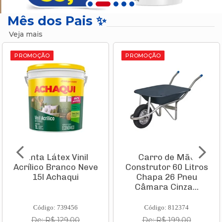
Mês dos Pais ✨
Veja mais
PROMOÇÃO
PROMOÇÃO
Tinta Látex Vinil
Carro de Mão
Acrílico Branco Neve
Construtor 60 Litros
15l Achaqui
Chapa 26 Pneu
Câmara Cinza...
Código: 739456
Código: 812374
De: R$ 129,00
De: R$ 199,00