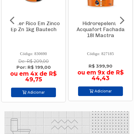
Primer Rico Em Zinco
Hidrorepelente
Ep Zn 1kg Bautech
Acquafort Fachada
18l Mactra
Código: 830690
Código: 827185
De: R$ 209,00
R$ 399,90
Por: R$ 199,00
ou em 9x de R$
ou em 4x de R$
44,43
49,75
Adicionar
Adicionar