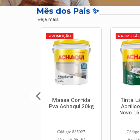
Mês dos Pais ✨
Veja mais
O
PROMOÇÃO
PROMOÇÃ
 Corrida
Tinta Látex Vinil
Carro
aqui 20kg
Acrílico Branco
Constr
Neve 15l Achaqui
Litros 
Pneu 
Cin
: 835927
Código: 739456
Código
$ 65,90
De: R$ 129,00
De: R$