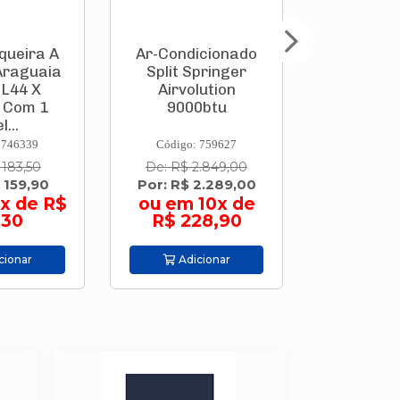
Ar-Condicionado
Parafusadeira À
Split Springer
Bateria
Airvolution
(Integrada)
9000btu
3,6v Go Com 2
Pontas de ...
Código: 759627
Código: 767247
De: R$ 2.849,00
De: R$ 451,00
Por: R$ 2.289,00
Por: R$ 399,00
ou em 10x de
ou em 9x de R$
R$ 228,90
44,33
Adicionar
Adicionar