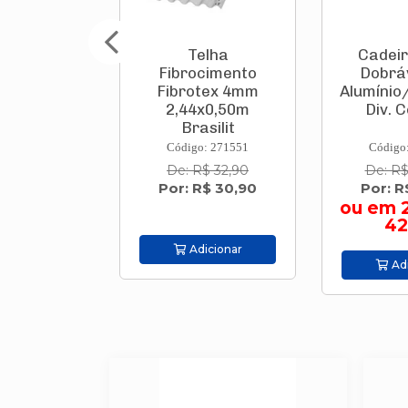
Telha
Cadeira Praia
Fibrocimento
Dobrável Alta
Fibrotex 4mm
Alumínio/Polietileno
2,44x0,50m
Div. Cores ...
Brasilit
Código: 271551
Código: 371912
De: R$ 32,90
De: R$ 107,00
Por: R$ 30,90
Por: R$ 84,50
ou em 2x de R$
42,25
Adicionar
Adicionar