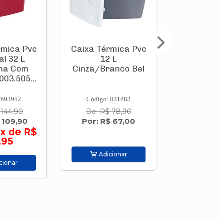
rmica Pvc
Porcelanato
Caixa Tér
 L
Esmaltado
19 L Azu
anco Bel
Acetinado 58x58
Be
Cm "C" Retificado
Proj...
 831883
Código: 787329
Código:
 78,90
De: R$ 40,20
De: R$
$ 67,00
Por: R$ 34,90/m²
Por: R$
cionar
Adicionar
Adic