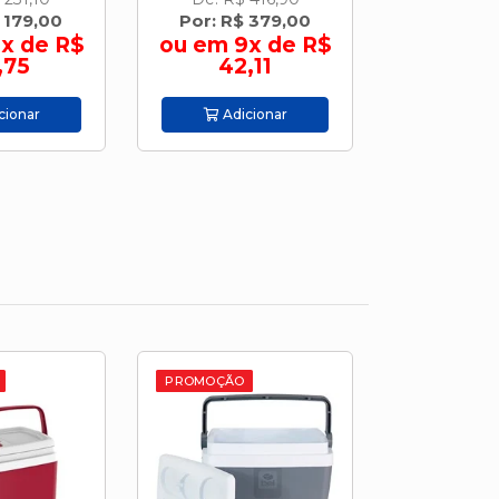
 379,00
Por: R$ 439,90
Por: R$
x de R$
ou em 10x de
ou em 
,11
R$ 43,99
R$ 6
cionar
Adicionar
Adic
PROMOÇÃO
PROMOÇÃO