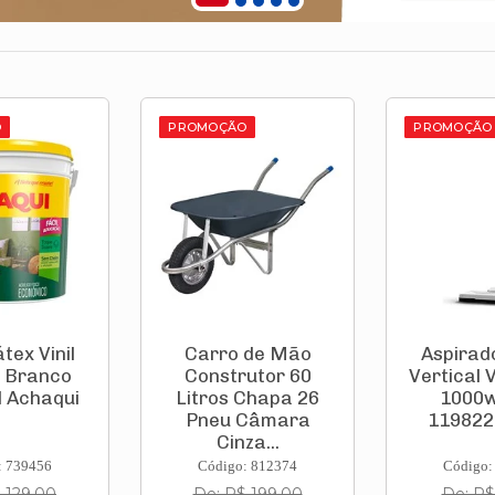
O
PROMOÇÃO
PROMOÇÃO
 de Mão
Aspirador de Pó
Ventilado
utor 60
Vertical Vcl 1 Stick
de P
Chapa 26
1000w 220v
Ventur
Câmara
11982210 Ka...
Preto Gra
za...
: 812374
Código: 835935
Código:
 199,00
De: R$ 231,10
De: R$