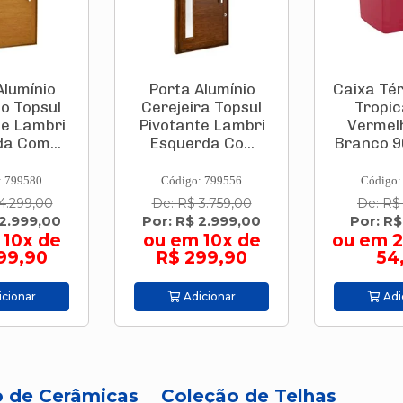
Alumínio
Caixa Térmica Pvc
Caixa Té
ra Topsul
Tropical 32 L
12
te Lambri
Vermelha Com
Cinza/Br
da Co...
Branco 9003.505...
: 799556
Código: 693952
Código:
3.759,00
De: R$ 144,90
De: R$
 2.999,00
Por: R$ 109,90
Por: R
 10x de
ou em 2x de R$
99,90
54,95
Adi
cionar
Adicionar
o de Cerâmicas
Coleção de Telhas