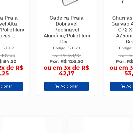
Cadeira Praia
Churrasqueira A
Dobrável
Carvão Araguaia
Reclinável
C72 X L44 X
Alumínio/Polietileno
A75cm Com 1
Div. ...
Grel...
Código: 371920
Código: 746339
De: R$ 159,90
De: R$ 183,50
Por: R$ 126,50
Por: R$ 159,90
ou em 3x de R$
ou em 3x de R$
42,17
53,30
Adicionar
Adicionar