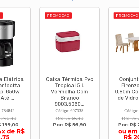
O
PROMOÇÃO
rmica Pvc
Conjunto Mesa
Luminá
cal 5 L
Firenze 1,20 X
Sobrep
lha Com
0,80m Com Tampo
120cm 3
anco
de Vidro + 4 Ca...
240v 
5060...
650
: 697338
Código: 814423
Código:
$ 66,90
De: R$ 2.219,00
R$ 2
$ 56,90
Por: R$ 2.019,00
ou em 10x de
R$ 201,90