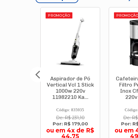
O
PROMOÇÃO
PROMOÇÃ
dor de Pó
Cafeteira Elétrica
Caixa Té
Vcl 1 Stick
Filtro Perfectta
Tropi
w 220v
Inox Cfpi 650w
Verme
10 Ka...
220v Até ...
Br
9003.
: 835935
Código: 784842
Código
$ 231,10
De: R$ 240,90
De: R
$ 179,00
Por: R$ 199,00
Por: R
4x de R$
ou em 4x de R$
4,75
49,75