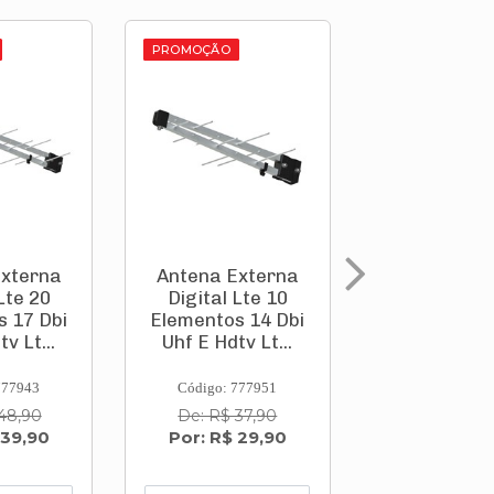
PROMOÇÃO
PROMOÇÃO
Externa
Antena Externa
Antena Ex
Lte 20
Digital Lte 10
Digital Lt
 17 Dbi
Elementos 14 Dbi
Elementos 1
v Lt...
Uhf E Hdtv Lt...
Uhf E Hdtv 
777943
Código: 777951
Código: 777
48,90
De: R$ 37,90
De: R$ 64
 39,90
Por: R$ 29,90
Por: R$ 5