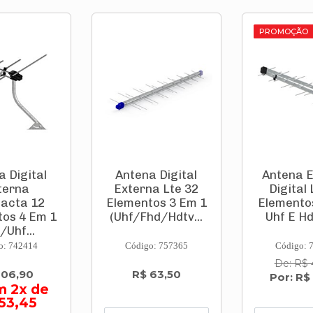
PROMOÇÃO
a Digital
Antena Digital
Antena 
terna
Externa Lte 32
Digital 
acta 12
Elementos 3 Em 1
Elementos
os 4 Em 1
(Uhf/Fhd/Hdtv...
Uhf E Hdt
/Uhf...
o: 742414
Código: 757365
Código: 
De: R$ 
106,90
R$ 63,50
Por: R$
m 2x de
53,45