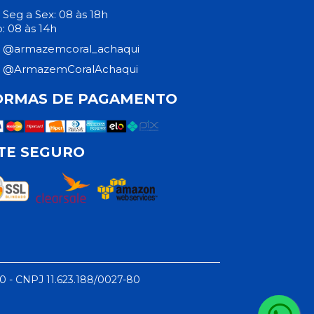
Seg a Sex: 08 às 18h
: 08 às 14h
@armazemcoral_achaqui
@ArmazemCoralAchaqui
ORMAS DE PAGAMENTO
ITE SEGURO
50 - CNPJ 11.623.188/0027-80