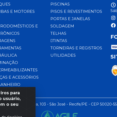
QUES
PISCINAS
Sáb
BAS E MOTORES
PISOS E REVESTIMENTOS
PORTAS E JANELAS
TRODOMÉSTICOS E
SOLDAGEM
TRÔNICOS
TELHAS
F
RAGENS
TINTAS
RAMENTAS
TORNEIRAS E REGISTROS
RÁULICA
UTILIDADES
S
MINAÇÃO
ERMEABILIZANTES
ÇAS E ACESSÓRIOS
BANHEIRO
iros para
 usuário,
om o seu
 LTDA - Rua da Praia, 103 - São José - Recife/PE - CEP 50020-5