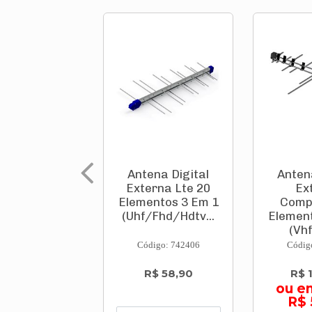
Antena Digital
Anten
Externa Lte 20
Ex
Elementos 3 Em 1
Comp
(Uhf/Fhd/Hdtv...
Element
(Vhf
Código: 742406
Códig
R$ 58,90
R$ 
ou e
R$ 