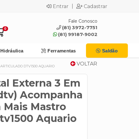
|
Entrar
Cadastrar
Fale Conosco
(81) 3972-7751
0
(81) 99187-9002
Hidráulica
Ferramentas
Saldão
VOLTAR
 ARTICULADO DTV1500 AQUARIO
al Externa 3 Em
dtv) Acompanha
 Mais Mastro
Dtv1500 Aquario