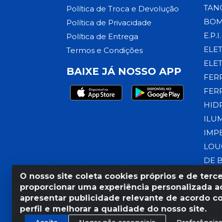
TAN
Política de Troca e Devolução
BOM
Política de Privacidade
E.P.I.
Política de Entrega
ELE
Termos e Condições
ELE
BAIXE JÁ NOSSO APP
FER
FER
HID
ILU
IMP
LOU
DE 
O nosso site coleta cookies próprios e de terce
proporcionar uma experiência personalizada ao
apresentar publicidade relevante de acordo c
Razão Social: Armazém Coral
perfil e melhorar a qualidade do nosso site.