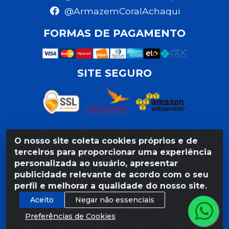
@ArmazemCoralAchaqui
FORMAS DE PAGAMENTO
SITE SEGURO
O nosso site coleta cookies próprios e de
Razão Social: Armazém Coral LTDA - Rua da Praia,
terceiros para proporcionar uma experiência
103 - São José - Recife/PE - CEP 50020-550 -
personalizada ao usuário, apresentar
CNPJ 11.623.188/0027-80
publicidade relevante de acordo com o seu
perfil e melhorar a qualidade do nosso site.
Aceito
Negar não essenciais
Preferências de Cookies