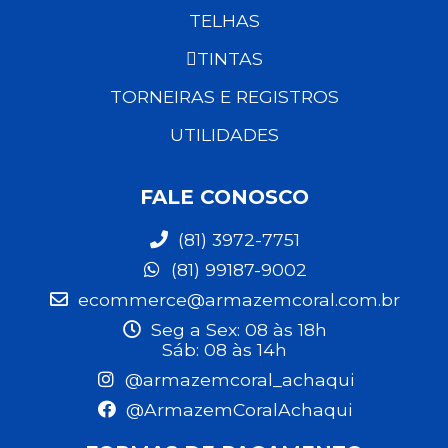
TELHAS
TINTAS
TORNEIRAS E REGISTROS
UTILIDADES
FALE CONOSCO
(81) 3972-7751
(81) 99187-9002
ecommerce@armazemcoral.com.br
Seg a Sex: 08 às 18h
Sáb: 08 às 14h
@armazemcoral_achaqui
@ArmazemCoralAchaqui