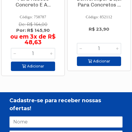
Concreto E A...
Para Concretos ...
Código: 758787
Código: 852112
De: R$ 164,00
R$ 23,90
Por: R$ 145,90
ou em 3x de R$
48,63
Adicionar
Adicionar
Cadastre-se para receber nossas
ofertas!