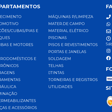
PARTAMENTOS
F
ECIMENTO
MÁQUINAS P/LIMPEZA
OMOTIVO
MATER.DE CAMPO
CÕES/CUBAS/PIAS E
MATERIAL ELÉTRICO
QUES
PISCINAS
Sáb
BAS E MOTORES
PISOS E REVESTIMENTOS
PORTAS E JANELAS
TRODOMÉSTICOS E
SOLDAGEM
TRÔNICOS
TELHAS
F
RAGENS
TINTAS
RAMENTAS
TORNEIRAS E REGISTROS
RÁULICA
UTILIDADES
S
MINAÇÃO
ERMEABILIZANTES
ÇAS E ACESSÓRIOS