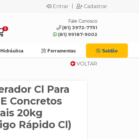
|
Entrar
Cadastrar
Fale Conosco
(81) 3972-7751
0
(81) 99187-9002
Hidráulica
Ferramentas
Saldão
VOLTAR
erador Cl Para
E Concretos
ais 20kg
igo Rápido Cl)