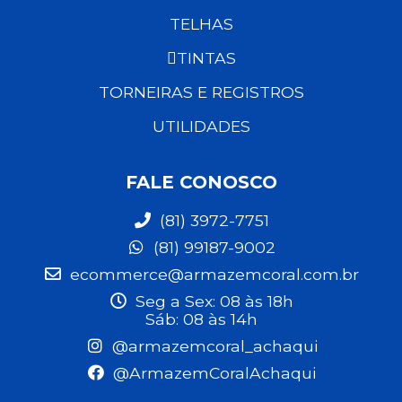
TELHAS
TINTAS
TORNEIRAS E REGISTROS
UTILIDADES
FALE CONOSCO
(81) 3972-7751
(81) 99187-9002
ecommerce@armazemcoral.com.br
Seg a Sex: 08 às 18h
Sáb: 08 às 14h
@armazemcoral_achaqui
@ArmazemCoralAchaqui