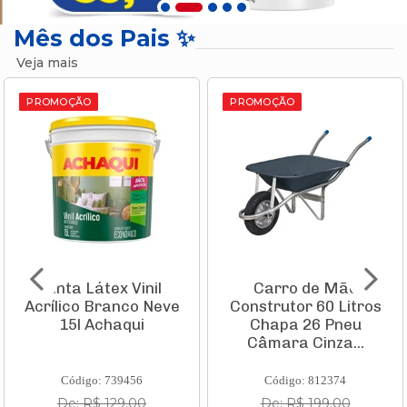
Mês dos Pais ✨
Veja mais
PROMOÇÃO
PROMOÇÃO
Tinta Látex Vinil
Carro de Mão
Acrílico Branco Neve
Construtor 60 Litros
15l Achaqui
Chapa 26 Pneu
Câmara Cinza...
Código: 739456
Código: 812374
De: R$ 129,00
De: R$ 199,00