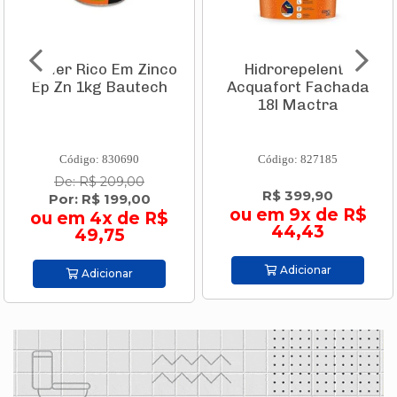
Primer Rico Em Zinco
Hidrorepelente
Ep Zn 1kg Bautech
Acquafort Fachada
18l Mactra
Código: 830690
Código: 827185
De: R$ 209,00
R$ 399,90
Por: R$ 199,00
ou em 9x de R$
ou em 4x de R$
44,43
49,75
Adicionar
Adicionar