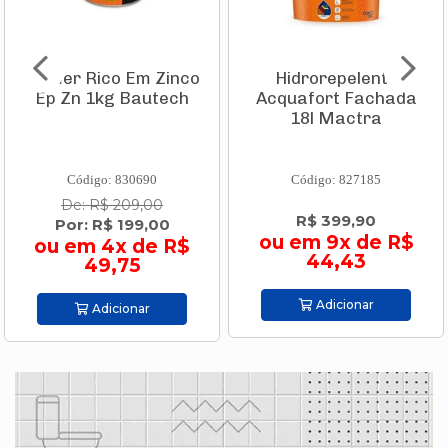
Primer Rico Em Zinco
Hidrorepelente
Ep Zn 1kg Bautech
Acquafort Fachada
18l Mactra
Código: 830690
Código: 827185
De: R$ 209,00
R$ 399,90
Por: R$ 199,00
ou em 9x de R$
ou em 4x de R$
44,43
49,75
Adicionar
Adicionar