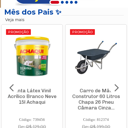
Mês dos Pais ✨
Veja mais
PROMOÇÃO
PROMOÇÃO
Carro de Mão
Aspirador de Pó
Construtor 60 Litros
Vertical Vcl 1 Stick
Chapa 26 Pneu
1000w 220v
Câmara Cinza...
11982210 Ka...
Código: 812374
Código: 835935
De: R$ 199,00
De: R$ 231,10