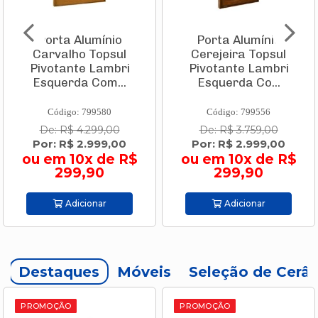
Porta Alumínio
Caixa Térmica Pvc
Cerejeira Topsul
Tropical 32 L
Pivotante Lambri
Vermelha Com
Esquerda Co...
Branco 9003.505...
Código: 799556
Código: 693952
De: R$ 3.759,00
De: R$ 144,90
Por: R$ 2.999,00
Por: R$ 109,90
ou em 10x de R$
ou em 2x de R$
299,90
54,95
Adicionar
Adicionar
Destaques
Móveis
Seleção de Cerâ
PROMOÇÃO
PROMOÇÃO