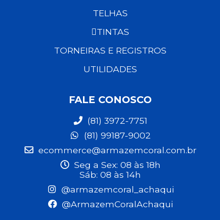
TELHAS
TINTAS
TORNEIRAS E REGISTROS
UTILIDADES
FALE CONOSCO
(81) 3972-7751
(81) 99187-9002
ecommerce@armazemcoral.com.br
Seg a Sex: 08 às 18h
Sáb: 08 às 14h
@armazemcoral_achaqui
@ArmazemCoralAchaqui