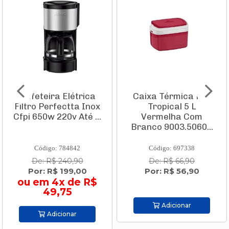
Caixa Térmica Pvc
Conjunto Mesa
ox
Tropical 5 L
Firenze 1,20 X 0,80
..
Vermelha Com
Com Tampo de Vidr
Branco 9003.5060...
+ 4 Ca...
Código: 697338
Código: 814423
De: R$ 66,90
De: R$ 2.219,00
Por: R$ 56,90
Por: R$ 2.019,00
$
ou em 10x de R
201,90
Adicionar
Adicionar