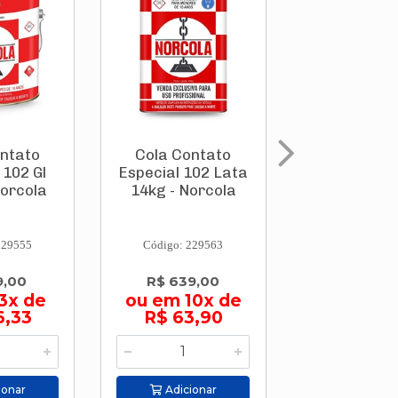
ontato
Cola Contato
Adesivo Mo
 102 Gl
Especial 102 Lata
Fixa Inte
Norcola
14kg - Norcola
Pl500 8
Cascola - H
229555
Código: 229563
Código: 229
9,00
R$ 639,00
R$ 25,9
3x de
ou em 10x de
6,33
R$ 63,90
Adicion
ionar
Adicionar