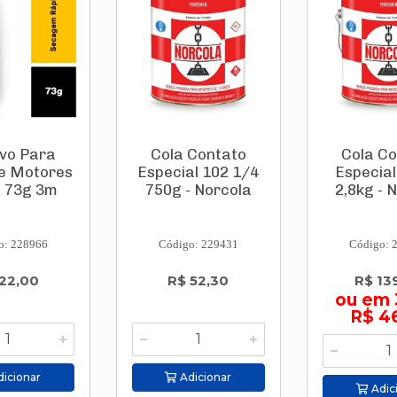
vo Para
Cola Contato
Cola C
e Motores
Especial 102 1/4
Especial
l 73g 3m
750g - Norcola
2,8kg - 
o: 228966
Código: 229431
Código: 
22,00
R$ 52,30
R$ 13
ou em 
R$ 4
icionar
Adicionar
Adic