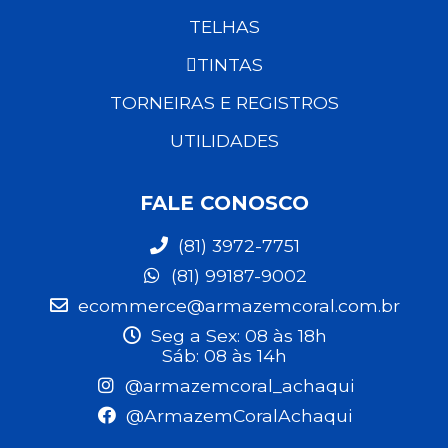
TELHAS
TINTAS
TORNEIRAS E REGISTROS
UTILIDADES
FALE CONOSCO
(81) 3972-7751
(81) 99187-9002
ecommerce@armazemcoral.com.br
Seg a Sex: 08 às 18h
Sáb: 08 às 14h
@armazemcoral_achaqui
@ArmazemCoralAchaqui