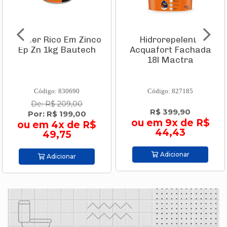
Primer Rico Em Zinco
Hidrorepelente
Ep Zn 1kg Bautech
Acquafort Fachada
18l Mactra
Código: 830690
Código: 827185
De: R$ 209,00
R$ 399,90
Por: R$ 199,00
ou em 9x de R$
ou em 4x de R$
44,43
49,75
Adicionar
Adicionar