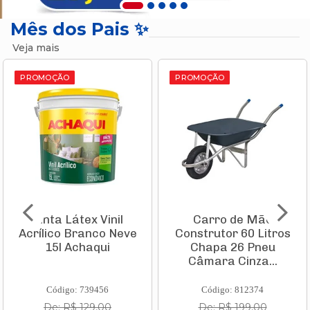
Mês dos Pais ✨
Veja mais
PROMOÇÃO
PROMOÇÃO
Tinta Látex Vinil
Carro de Mão
Acrílico Branco Neve
Construtor 60 Litros
15l Achaqui
Chapa 26 Pneu
Câmara Cinza...
Código: 739456
Código: 812374
De: R$ 129,00
De: R$ 199,00