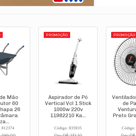
O
PROMOÇÃO
PROMOÇÃO
or de Pó
Ventilador Oscilante
Caixa D'
Vcl 1 Stick
de Parede
Tampa Po
w 220v
Ventura 60cm
1.000l Al
10 Ka...
Preto Grade de A...
Tamp
: 835935
Código: 724700
Código:
 231,10
De: R$ 416,90
De: R$