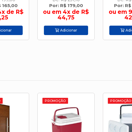
$ 179,00
Por: R$ 379,00
Por: R$
4x de R$
ou em 9x de R$
ou em 
,75
42,11
R$ 4
cionar
Adicionar
Adi
O
PROMOÇÃO
PROMOÇÃO