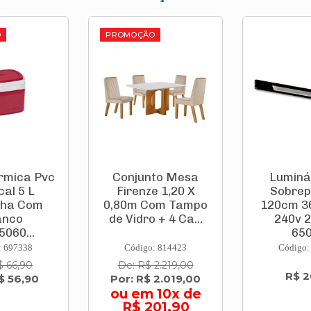
O
PROMOÇÃO
to Mesa
Luminária Led
Carro
e 1,20 X
Sobrepor Slim
Constr
om Tampo
120cm 36w 100 A
Litros 
 + 4 Ca...
240v 2500lm
Pneu 
6500...
Cin
: 814423
Código: 773247
Código
 2.219,00
De: R$
R$ 26,90
 2.019,00
Por: R
 10x de
ou em 
01,90
41