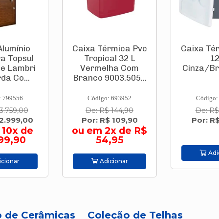
rmica Pvc
Caixa Térmica Pvc
Porce
al 32 L
12 L
Esma
lha Com
Cinza/Branco Bel
Acetina
003.505...
Cm "C" R
Pro
: 693952
Código: 831883
Código:
 144,90
De: R$ 78,90
De: R$
$ 109,90
Por: R$ 67,00
Por: R$ 
2x de R$
,95
Adicionar
Adi
cionar
o de Cerâmicas
Coleção de Telhas