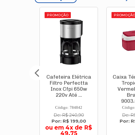
O
PROMOÇÃO
PROMOÇÃ
ra Elétrica
Caixa Térmica Pvc
Conjun
 Perfectta
Tropical 5 L
Firenz
fpi 650w
Vermelha Com
0,80m C
 Até ...
Branco
de Vidro
9003.5060...
o: 784842
Código: 697338
Código
$ 240,90
De: R$ 66,90
De: R$
R$ 199,00
Por: R$ 56,90
Por: R$
4x de R$
ou em
9,75
R$ 2