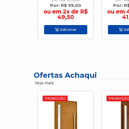
R$ 99,00
Por: R$ 165,00
Por: R
2x de R$
ou em 4x de R$
ou em 
9,50
41,25
44
icionar
Adicionar
Adi
Ofertas Achaqui
Veja mais
O
PROMOÇÃO
PROMOÇÃ