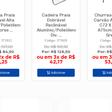
a Praia
Cadeira Praia
Churras
el Alta
Dobrável
Carvão 
Polietileno
Reclinável
C72 X
ores ...
Alumínio/Polietileno
A75cm
Div. ...
Gre
: 371912
Código: 371920
Código:
 107,00
De: R$ 159,90
De: R$
$ 84,50
Por: R$ 126,50
Por: R$
2x de R$
ou em 3x de R$
ou em 3
,25
42,17
53
cionar
Adicionar
Adi