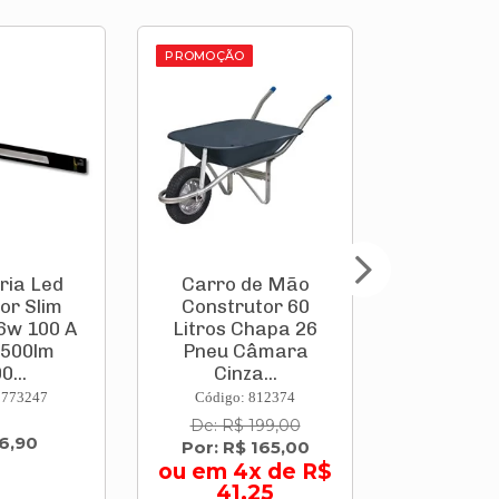
PROMOÇÃO
PROMOÇÃO
 de Mão
Ventilador
Te
utor 60
Oscilante de Mesa
Fibroc
Chapa 26
Turbo 40cm Preto
Fibrot
Câmara
Nvp-40-8p-B Mo...
2,44x
za...
Bras
: 812374
Código: 828360
Código:
 199,00
De: R$ 299,00
De: R$
$ 165,00
Por: R$ 258,00
Por: R
4x de R$
ou em 6x de R$
,25
43,00