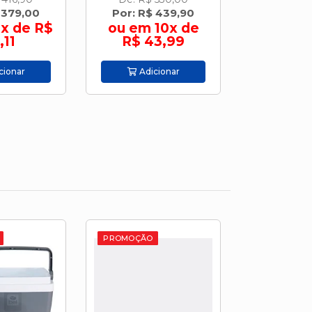
 439,90
Por: R$ 618,00
Por: R$
10x de
ou em 10x de
ou em 
3,99
R$ 61,80
R$ 7
cionar
Adicionar
Adic
PROMOÇÃO
PROMOÇÃO