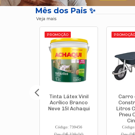
Mês dos Pais ✨
Veja mais
O
PROMOÇÃO
PROMOÇÃ
átex Vinil
Carro de Mão
Aspirad
co Branco
Construtor 60
Vertical 
l Achaqui
Litros Chapa 26
1000
Pneu Câmara
119822
Cinza...
: 739456
Código: 812374
Código
$ 129,00
De: R$ 199,00
De: R$