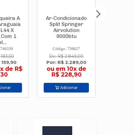
queira A
Ar-Condicionado
Parafusa
Araguaia
Split Springer
Bate
 L44 X
Airvolution
(Integ
 Com 1
9000btu
3,6v Go
l...
Pontas 
 746339
Código: 759627
Código:
 183,50
De: R$ 2.849,00
De: R$ 
 159,90
Por: R$ 2.289,00
Por: R$
x de R$
ou em 10x de
ou em 9
,30
R$ 228,90
44,
cionar
Adicionar
Adic