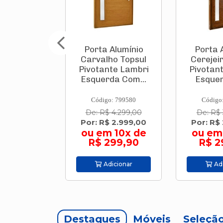
Alumínio
Porta Alumínio
Caixa Té
ho Topsul
Cerejeira Topsul
Tropic
te Lambri
Pivotante Lambri
Verme
da Com...
Esquerda Co...
Branco 9
: 799580
Código: 799556
Código
 4.299,00
De: R$ 3.759,00
De: R$
 2.999,00
Por: R$ 2.999,00
Por: R
 10x de
ou em 10x de
ou em 
299,90
R$ 299,90
54
icionar
Adicionar
Adi
Destaques
Móveis
Seleçã