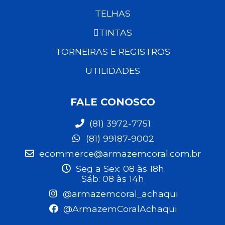
TELHAS
TINTAS
TORNEIRAS E REGISTROS
UTILIDADES
FALE CONOSCO
(81) 3972-7751
(81) 99187-9002
ecommerce@armazemcoral.com.br
Seg a Sex: 08 às 18h
Sáb: 08 às 14h
@armazemcoral_achaqui
@ArmazemCoralAchaqui