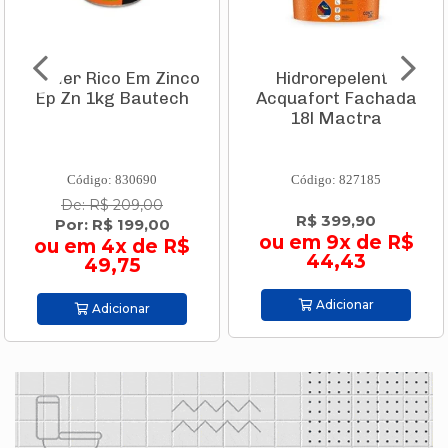
Primer Rico Em Zinco
Hidrorepelente
Ep Zn 1kg Bautech
Acquafort Fachada
18l Mactra
Código: 830690
Código: 827185
De: R$ 209,00
R$ 399,90
Por: R$ 199,00
ou em 9x de R$
ou em 4x de R$
44,43
49,75
Adicionar
Adicionar