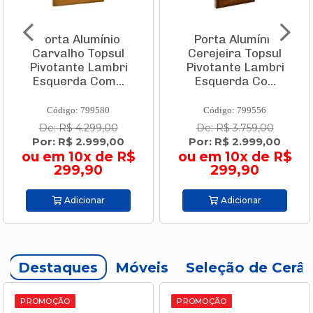
Porta Alumínio
Caixa Térmica Pvc
Cerejeira Topsul
Tropical 32 L
Pivotante Lambri
Vermelha Com
Esquerda Co...
Branco 9003.505...
Código: 799556
Código: 693952
De: R$ 3.759,00
De: R$ 144,90
Por: R$ 2.999,00
Por: R$ 109,90
ou em 10x de R$
ou em 2x de R$
299,90
54,95
Adicionar
Adicionar
Destaques
Móveis
Seleção de Cerâ
PROMOÇÃO
PROMOÇÃO