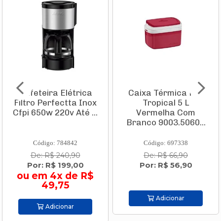
Caixa Térmica Pvc
Conjunto Mesa
Tropical 5 L
Firenze 1,20 X 0,80m
Vermelha Com
Com Tampo de Vidro
Branco 9003.5060...
+ 4 Ca...
Código: 697338
Código: 814423
De: R$ 66,90
De: R$ 2.219,00
Por: R$ 56,90
Por: R$ 2.019,00
ou em 10x de R$
201,90
Adicionar
Adicionar