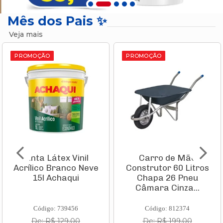
Mês dos Pais ✨
Veja mais
PROMOÇÃO
PROMOÇÃO
Carro de Mão
Aspirador de Pó
Construtor 60 Litros
Vertical Vcl 1 Stick
Chapa 26 Pneu
1000w 220v
Câmara Cinza...
11982210 Ka...
Código: 812374
Código: 835935
De: R$ 199,00
De: R$ 231,10